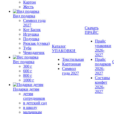
Картон
Жесть
Вид подарка
Символ года
2027
Скачать
Кот Басик
ПРАЙС
Игрушка
Подушка
Прайс
Рюкзак (сумка)
упаковки
Каталог
Туба
2026-
УПАКОВКИ
Чемоданчик
2027
Текстильная
Прайс
Вес подарка
Картонная
подарков
300 г
Символ
2026-
600 г
года 2027
2027
800 г
Составы
1000 г
конфет
2026-
Подарки детям
2027
детям
сотрудников
в детский сад
в школу
мальчикам