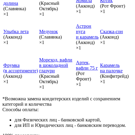
Ярмила
Котик
долина
(Красный
(Акконд)
(Рот Фронт)
(Славянка)
Октябрь)
×1
×1
×1
×1
Астрон
Улыбка лета
Медунок
нуга
Сказка‑сон
(Акконд)
(Славянка)
и карамель
(Акконд)
×1
×1
(Акконд)
×1
×1
Мореход, вафли
Артек,
Фрумка
в шоколадной
Карамель
вафли 75 г
(в ассортименте)
глазури
на палочке
(Рот
(Акконд)
(Красный
(Конфитрейд)
Фронт)
×1
Октябрь)
×1
×1
×1
*Возможна замена кондитерских изделий с сохранением
категорий и количества
Способы оплаты:
для Физических лиц - банковской картой,
для ИП и Юридических лиц - банковским переводом.