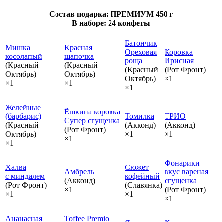
Состав подарка: ПРЕМИУМ 450 г
В наборе: 24 конфеты
Батончик
Мишка
Красная
Ореховая
Коровка
косолапый
шапочка
роща
Ирисная
(Красный
(Красный
(Красный
(Рот Фронт)
Октябрь)
Октябрь)
Октябрь)
×1
×1
×1
×1
Желейные
Ёшкина коровка
(барбарис)
Томилка
ТРИО
Супер сгущенка
(Красный
(Акконд)
(Акконд)
(Рот Фронт)
Октябрь)
×1
×1
×1
×1
Фонарики
Халва
Сюжет
Амбрель
вкус вареная
с миндалем
кофейный
(Акконд)
сгущенка
(Рот Фронт)
(Славянка)
×1
(Рот Фронт)
×1
×1
×1
Ананасная
Toffee Premio