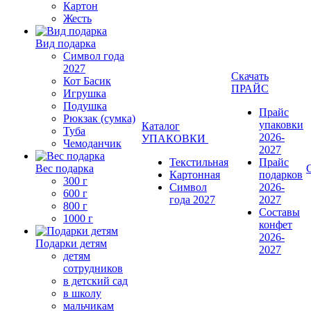
Картон
Жесть
Вид подарка
Символ года
2027
Скачать
Кот Басик
ПРАЙС
Игрушка
Подушка
Прайс
Рюкзак (сумка)
упаковки
Каталог
Туба
2026-
УПАКОВКИ
Чемоданчик
2027
Текстильная
Прайс
Вес подарка
Картонная
подарков
300 г
Символ
2026-
600 г
года 2027
2027
800 г
Составы
1000 г
конфет
2026-
Подарки детям
2027
детям
сотрудников
в детский сад
в школу
мальчикам