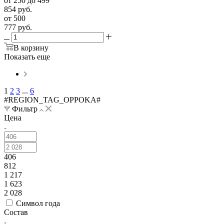
от 250 до 499
854
руб.
от 500
777
руб.
В корзину
Показать еще
1
2
3
...
6
#REGION_TAG_OPPOKA#
Фильтр
Цена
406
812
1 217
1 623
2 028
Символ года
Состав