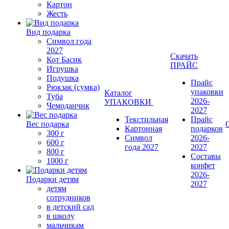
Картон
Жесть
Вид подарка
Символ года
2027
Скачать
Кот Басик
ПРАЙС
Игрушка
Подушка
Прайс
Рюкзак (сумка)
упаковки
Каталог
Туба
2026-
УПАКОВКИ
Чемоданчик
2027
Текстильная
Прайс
Вес подарка
Картонная
подарков
300 г
Символ
2026-
600 г
года 2027
2027
800 г
Составы
1000 г
конфет
2026-
Подарки детям
2027
детям
сотрудников
в детский сад
в школу
мальчикам