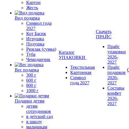
Картон
Жесть
Вид подарка
Символ года
2027
Скачать
Кот Басик
ПРАЙС
Игрушка
Подушка
Прайс
Рюкзак (сумка)
упаковки
Каталог
Туба
2026-
УПАКОВКИ
Чемоданчик
2027
Текстильная
Прайс
Вес подарка
Картонная
подарков
300 г
Символ
2026-
600 г
года 2027
2027
800 г
Составы
1000 г
конфет
2026-
Подарки детям
2027
детям
сотрудников
в детский сад
в школу
мальчикам