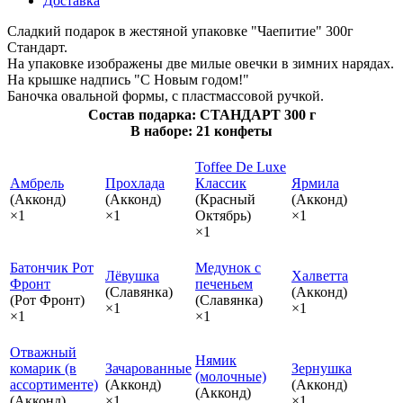
Доставка
Сладкий подарок в жестяной упаковке "Чаепитие" 300г
Стандарт.
На упаковке изображены две милые овечки в зимних нарядах.
На крышке надпись "С Новым годом!"
Баночка овальной формы, с пластмассовой ручкой.
Состав подарка: СТАНДАРТ 300 г
В наборе: 21 конфеты
Toffee De Luxe
Амбрель
Прохлада
Классик
Ярмила
(Акконд)
(Акконд)
(Красный
(Акконд)
×1
×1
Октябрь)
×1
×1
Батончик Рот
Медунок с
Лёвушка
Халветта
Фронт
печеньем
(Славянка)
(Акконд)
(Рот Фронт)
(Славянка)
×1
×1
×1
×1
Отважный
Нямик
комарик (в
Зачарованные
Зернушка
(молочные)
ассортименте)
(Акконд)
(Акконд)
(Акконд)
(Акконд)
×1
×1