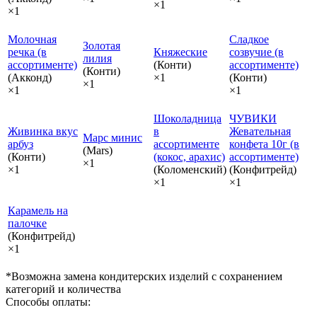
×1
×1
Молочная
Сладкое
Золотая
речка (в
Княжеские
созвучие (в
лилия
ассортименте)
(Конти)
ассортименте)
(Конти)
(Акконд)
×1
(Конти)
×1
×1
×1
Шоколадница
ЧУВИКИ
Живинка вкус
в
Жевательная
Марс минис
арбуз
ассортименте
конфета 10г (в
(Mars)
(Конти)
(кокос, арахис)
ассортименте)
×1
×1
(Коломенский)
(Конфитрейд)
×1
×1
Карамель на
палочке
(Конфитрейд)
×1
*Возможна замена кондитерских изделий с сохранением
категорий и количества
Способы оплаты: