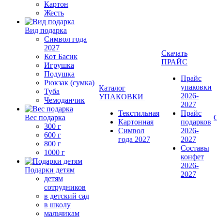
Картон
Жесть
Вид подарка
Символ года
2027
Скачать
Кот Басик
ПРАЙС
Игрушка
Подушка
Прайс
Рюкзак (сумка)
упаковки
Каталог
Туба
2026-
УПАКОВКИ
Чемоданчик
2027
Текстильная
Прайс
Вес подарка
Картонная
подарков
300 г
Символ
2026-
600 г
года 2027
2027
800 г
Составы
1000 г
конфет
2026-
Подарки детям
2027
детям
сотрудников
в детский сад
в школу
мальчикам