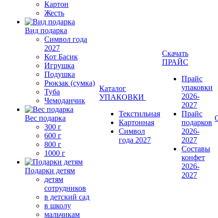
Картон
Жесть
Вид подарка
Символ года
2027
Скачать
Кот Басик
ПРАЙС
Игрушка
Подушка
Прайс
Рюкзак (сумка)
упаковки
Каталог
Туба
2026-
УПАКОВКИ
Чемоданчик
2027
Текстильная
Прайс
Вес подарка
Картонная
подарков
300 г
Символ
2026-
600 г
года 2027
2027
800 г
Составы
1000 г
конфет
2026-
Подарки детям
2027
детям
сотрудников
в детский сад
в школу
мальчикам