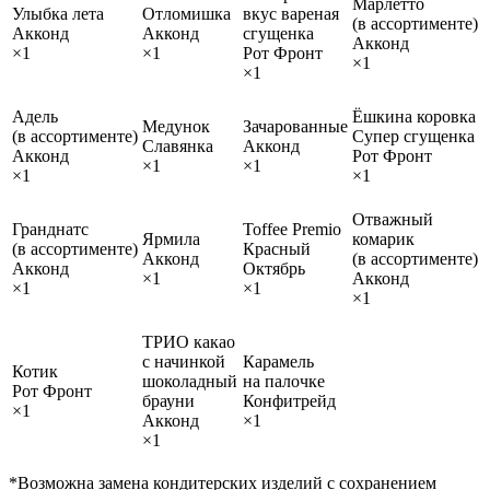
Марлетто
Улыбка лета
Отломишка
вкус вареная
(в ассортименте)
Акконд
Акконд
сгущенка
Акконд
×1
×1
Рот Фронт
×1
×1
Адель
Ёшкина коровка
Медунок
Зачарованные
(в ассортименте)
Супер сгущенка
Славянка
Акконд
Акконд
Рот Фронт
×1
×1
×1
×1
Отважный
Гранднатс
Toffee Premio
Ярмила
комарик
(в ассортименте)
Красный
Акконд
(в ассортименте)
Акконд
Октябрь
×1
Акконд
×1
×1
×1
ТРИО какао
с начинкой
Карамель
Котик
шоколадный
на палочке
Рот Фронт
брауни
Конфитрейд
×1
Акконд
×1
×1
*Возможна замена кондитерских изделий с сохранением