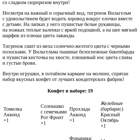
со сладким сюрпризом внутри!
Несмотря на важный и серьезный вид, тигренок Вильгельм
с удовольствием будет водить хоровод вокруг елочки вместе
с детьми. На лапках у него пушистые белые рукавицы,
на ножках теплые валенки с яркой подошвой, а на шее мягкий
шарфик из плюша цвета лаванды.
Тигренок сшит из меха солнечно‑желтого цвета с черными
полосками. У Вильгельма пышные белоснежные бакенбарды
и пушистая кисточка на хвосте, плюшевый нос цвета сливы
и густые брови.
Внутри игрушки, в потайном кармане на молнии, спрятан
набор вкусных конфет от лучших кондитерских фабрик!
Конфет в наборе: 19
Желейные
Солнышко
Томилка
Прохлада
(барбарис)
с семечками
Акконд
Акконд
Красный
Рот Фронт
×1
×1
Октябрь
×1
×1
Фонарики