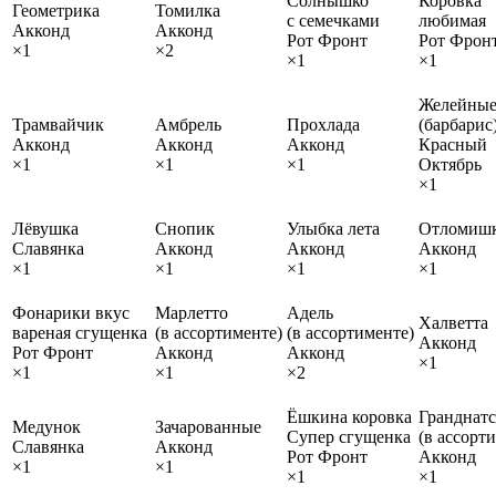
Солнышко
Коровка
Геометрика
Томилка
с семечками
любимая
Акконд
Акконд
Рот Фронт
Рот Фрон
×1
×2
×1
×1
Желейны
Трамвайчик
Амбрель
Прохлада
(барбарис
Акконд
Акконд
Акконд
Красный
×1
×1
×1
Октябрь
×1
Лёвушка
Снопик
Улыбка лета
Отломиш
Славянка
Акконд
Акконд
Акконд
×1
×1
×1
×1
Фонарики вкус
Марлетто
Адель
Халветта
вареная сгущенка
(в ассортименте)
(в ассортименте)
Акконд
Рот Фронт
Акконд
Акконд
×1
×1
×1
×2
Ёшкина коровка
Гранднатс
Медунок
Зачарованные
Супер сгущенка
(в ассорт
Славянка
Акконд
Рот Фронт
Акконд
×1
×1
×1
×1