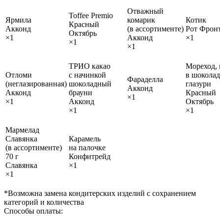
Отважный
Toffee Premio
Ярмила
комарик
Котик
Красный
Акконд
(в ассортименте)
Рот Фрон
Октябрь
×1
Акконд
×1
×1
×1
ТРИО какао
Мореход,
Отломи
с начинкой
в шокола
Фараделла
(неглазированная)
шоколадный
глазури
Акконд
Акконд
брауни
Красный
×1
×1
Акконд
Октябрь
×1
×1
Мармелад
Славянка
Карамель
(в ассортименте)
на палочке
70 г
Конфитрейд
Славянка
×1
×1
*Возможна замена кондитерских изделий с сохранением
категорий и количества
Способы оплаты: