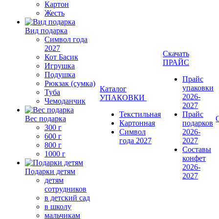
Картон
Жесть
Вид подарка
Символ года
2027
Скачать
Кот Басик
ПРАЙС
Игрушка
Подушка
Прайс
Рюкзак (сумка)
упаковки
Каталог
Туба
2026-
УПАКОВКИ
Чемоданчик
2027
Текстильная
Прайс
Вес подарка
Картонная
подарков
300 г
Символ
2026-
600 г
года 2027
2027
800 г
Составы
1000 г
конфет
2026-
Подарки детям
2027
детям
сотрудников
в детский сад
в школу
мальчикам